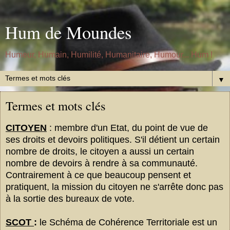
Hum de Moundes
Humeur, Humain, Humilité, Humanitaire, Humour... Hum !
▼
Termes et mots clés
CITOYEN
: membre d'un Etat, du point de vue de
ses droits et devoirs politiques
. S'i
l détient un certain
nombre de droits, le citoyen a aussi un certain
nombre de devoirs à rendre à sa communauté.
Contrairement à ce que beaucoup pensent et
pratiquent, la mission du
c
itoyen ne s'arrête donc pas
à la sortie d
es bureaux de vote.
SCOT
:
le Schéma de Cohérence Territoriale est un