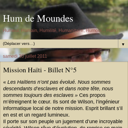
Hum de Moundes
Humeur, Humain, Humilité, Humanitaire, Humour... Hum !
▼
samedi 30 juillet 2011
Mission Haïti - Billet N°5
«
Les Haïtiens n’ont pas évolué. Nous sommes
descendants d’esclaves et dans notre tête, nous
sommes toujours des esclaves »
Ces propos
m’étreignent le cœur. Ils sont de Wilson, l’ingénieur
informatique local de notre mission. Esprit brillant s’il
en est et un regard lumineux.
Il porte sur son peuple un jugement d’une incroyable
sévérité. Wilson rêve d’évolution, de reprise en main