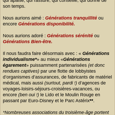
qui apaise, qui rassure, qui conseille, qui donne de
son temps.
Nous aurions aimé :
Générations tranquillité
ou
encore
Générations
disponibilité.
Nous aurions adoré :
Générations sérénité
ou
Générations
Bien-être
.
Il nous faudra faire désormais avec : «
Générations
individualisme*
» au mieux «
Générations
égarement
» puissamment partenarisées
(et donc
rendues captives)
par une flotte de lobbyistes
d’organismes d’assurances, de fabricants de matériel
médical, mais aussi
(surtout, pardi !)
d’agences de
voyages-loisirs-séjours-croisières-vacances, ou
encore
(ben oui !)
le Lido et le Moulin Rouge en
passant par Euro-Disney et le Parc Astérix
**
.
*Nombreuses
associations du troisième-âge portent