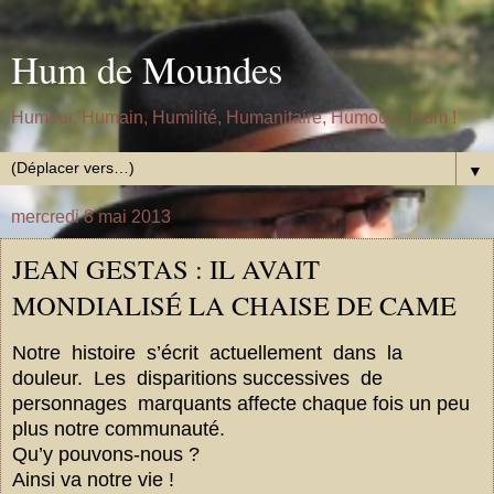
Hum de Moundes
Humeur, Humain, Humilité, Humanitaire, Humour... Hum !
▼
mercredi 8 mai 2013
JEAN GESTAS : IL AVAIT
MONDIALISÉ LA CHAISE DE CAME
Notre histoire s’écrit actuellement dans la
douleur. L
es
disparitions
successives de
personnages marquants affecte chaque fois un peu
plus notre communau
té.
Q
u’y pouvons-nous ?
Ainsi va notre vie !