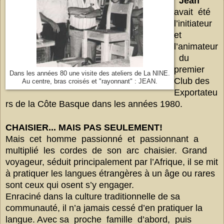
Jean
avait été
l’initiateur
et
l’animateur
du
premier
Dans les années 80 une visite des ateliers de La NINE.
Club des
Au centre, bras croisés et "rayonnant" : JEAN.
Exportateu
rs de la Côte
Basque dans les années 1980.
CHAISIER
... MAIS
PAS SEULEMENT!
Mais cet homme passionné et passionnant a
multiplié les cordes de son arc chaisier. Grand
voyageur, séduit principalement par l’Afrique, il se mit
à pratiquer les langues
étrangères à un âge ou rares
sont ceux qui osent s’y engager.
Enraciné dans la culture traditionnelle de sa
communauté, il n’a jamais cessé d’en pratiquer la
langue. Avec sa proche famille d’abord, puis